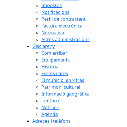
Impostos
Notificacions
Perfil de contractant
Factura electrònica
Normativa
Altres administracions
Gisclareny
Com arribar
Equipaments
Història
Festes i fires
El municipi en xifres
Patrimoni cultural
Informació geogràfica
L'entorn
Notícies
Agenda
Adreces i telèfons