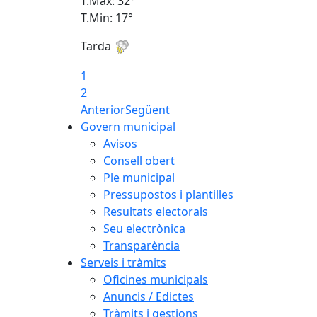
T.Màx: 32°
T.Min: 17°
Tarda
1
2
Anterior
Següent
Govern municipal
Avisos
Consell obert
Ple municipal
Pressupostos i plantilles
Resultats electorals
Seu electrònica
Transparència
Serveis i tràmits
Oficines municipals
Anuncis / Edictes
Tràmits i gestions