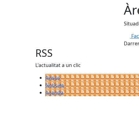
Àr
Situad
Fa
Darrer
RSS
L'actualitat a un clic
Avisos
Notícies
Agenda