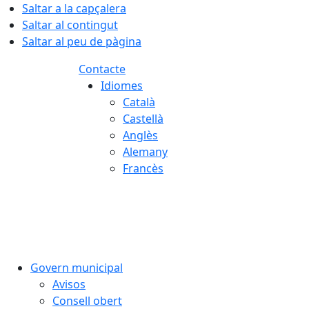
Saltar a la capçalera
Saltar al contingut
Saltar al peu de pàgina
Contacte
Idiomes
Català
Castellà
Anglès
Alemany
Francès
06.08.2026 | 04:14
Govern municipal
Avisos
Consell obert