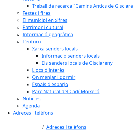
Treball de recerca "Camins Antics de Gisclar
Festes i fires
El municipi en xifres
Patrimoni cultural
Informació geogràfica
L'entorn
Xarxa senders locals
Informació senders locals
Els senders locals de Gisclareny
Llocs d'interès
On menjar i dormir
Espais d'esbarjo
Parc Natural del Cadí-Moixeró
Notícies
Agenda
Adreces i telèfons
Adreces i telèfons