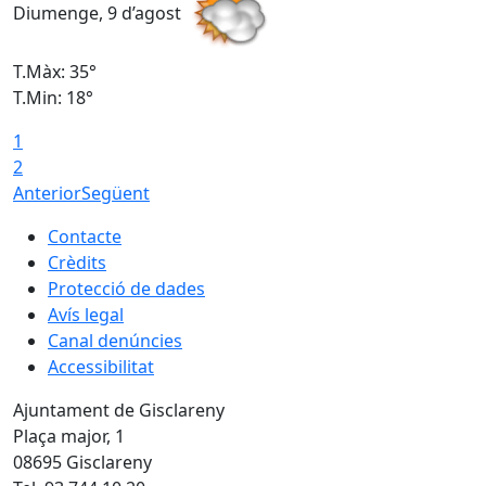
Diumenge, 9 d’agost
D
T.Màx: 35°
T
T.Min: 18°
T
1
T
2
Anterior
Següent
Contacte
Crèdits
Protecció de dades
Avís legal
Canal denúncies
Accessibilitat
Ajuntament de Gisclareny
Plaça major, 1
08695 Gisclareny