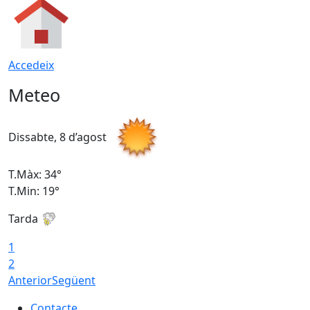
Accedeix
Meteo
Dissabte, 8 d’agost
D
T.Màx: 34°
T
T.Min: 19°
T
Tarda
T
1
2
Anterior
Següent
Contacte