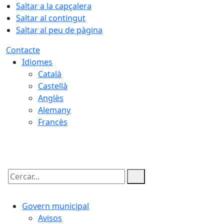
Saltar a la capçalera
Saltar al contingut
Saltar al peu de pàgina
Contacte
Idiomes
Català
Castellà
Anglès
Alemany
Francès
07.08.2026 | 14:58
Cercar:
Govern municipal
Avisos