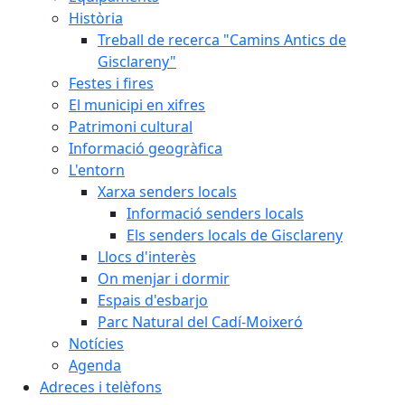
Història
Treball de recerca "Camins Antics de
Gisclareny"
Festes i fires
El municipi en xifres
Patrimoni cultural
Informació geogràfica
L'entorn
Xarxa senders locals
Informació senders locals
Els senders locals de Gisclareny
Llocs d'interès
On menjar i dormir
Espais d'esbarjo
Parc Natural del Cadí-Moixeró
Notícies
Agenda
Adreces i telèfons