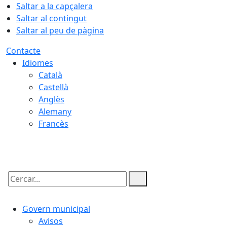
Saltar a la capçalera
Saltar al contingut
Saltar al peu de pàgina
Contacte
Idiomes
Català
Castellà
Anglès
Alemany
Francès
07.08.2026 | 20:47
Cercar:
Govern municipal
Avisos