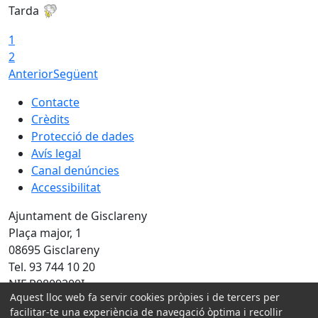
Tarda
T
1
2
Anterior
Següent
Contacte
Crèdits
Protecció de dades
Avís legal
Canal denúncies
Accessibilitat
Ajuntament de Gisclareny
Plaça major, 1
08695 Gisclareny
Tel. 93 744 10 20
NIF P0809200I
Aquest lloc web fa servir cookies pròpies i de tercers per
Amb la col·laboració de:
facilitar-te una experiència de navegació òptima i recollir