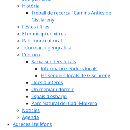
Història
Treball de recerca "Camins Antics de
Gisclareny"
Festes i fires
El municipi en xifres
Patrimoni cultural
Informació geogràfica
L'entorn
Xarxa senders locals
Informació senders locals
Els senders locals de Gisclareny
Llocs d'interès
On menjar i dormir
Espais d'esbarjo
Parc Natural del Cadí-Moixeró
Notícies
Agenda
Adreces i telèfons