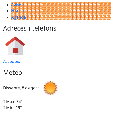
Avisos
Notícies
Agenda
Adreces i telèfons
Accedeix
Meteo
Dissabte, 8 d’agost
D
T.Màx: 34°
T
T.Min: 19°
T