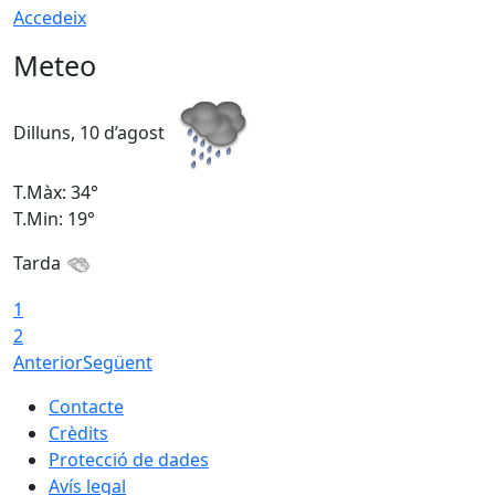
Accedeix
Meteo
Dilluns, 10 d’agost
D
T.Màx: 34°
T
T.Min: 19°
T
Tarda
T
1
2
Anterior
Següent
Contacte
Crèdits
Protecció de dades
Avís legal