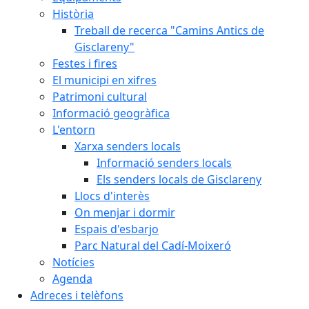
Història
Treball de recerca "Camins Antics de
Gisclareny"
Festes i fires
El municipi en xifres
Patrimoni cultural
Informació geogràfica
L'entorn
Xarxa senders locals
Informació senders locals
Els senders locals de Gisclareny
Llocs d'interès
On menjar i dormir
Espais d'esbarjo
Parc Natural del Cadí-Moixeró
Notícies
Agenda
Adreces i telèfons