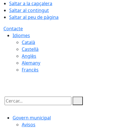
Saltar a la capçalera
Saltar al contingut
Saltar al peu de pàgina
Contacte
Idiomes
Català
Castellà
Anglès
Alemany
Francès
09.08.2026 | 14:42
Cercar:
Govern municipal
Avisos