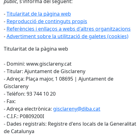
públic
, s'informa del següent:
-
Titularitat de la pàgina web
-
Reproducció de continguts propis
-
Referències i enllaços a webs d'altres organitzacions
-
Advertiment sobre la utilització de galetes (cookies)
Titularitat de la pàgina web
- Domini: www.gisclareny.cat
- Titular: Ajuntament de Gisclareny
- Adreça: Plaça major, 1 08695 | Ajuntament de
Gisclareny
- Telèfon: 93 744 10 20
- Fax:
- Adreça electrònica:
gisclareny@diba.cat
- C.I.F.: P0809200I
- Dades registrals: Registre d'ens locals de la Generalitat
de Catalunya