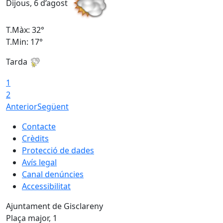
Dijous, 6 d’agost
D
T.Màx: 32°
T
T.Min: 17°
T
Tarda
T
1
2
Anterior
Següent
Contacte
Crèdits
Protecció de dades
Avís legal
Canal denúncies
Accessibilitat
Ajuntament de Gisclareny
Plaça major, 1