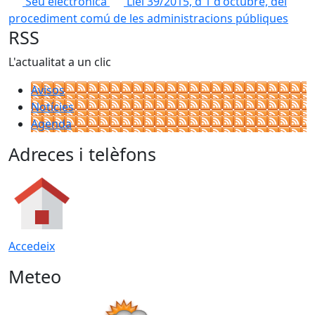
Seu electrònica
Llei 39/2015, d'1 d'octubre, del
procediment comú de les administracions públiques
RSS
L'actualitat a un clic
Avisos
Notícies
Agenda
Adreces i telèfons
Accedeix
Meteo